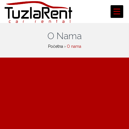
O Nama
Početna
›
O nama