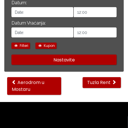
Datum:
Datum Vraćanja:
Filteri
Kupon
Other
Aerodrom u
Tuzla Rent
Mostaru
locations