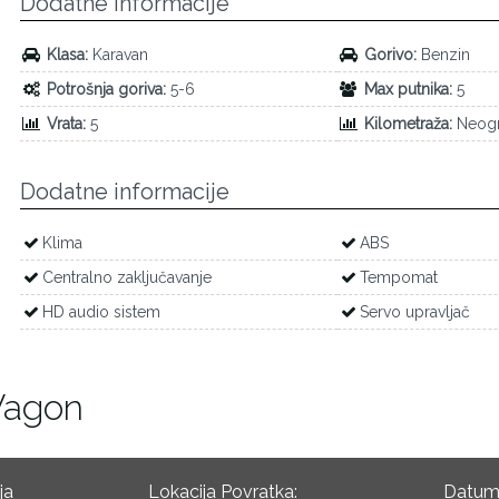
Dodatne informacije
Klasa:
Karavan
Gorivo:
Benzin
Potrošnja goriva:
5-6
Max putnika:
5
Vrata:
5
Kilometraža:
Neogr
Dodatne informacije
Klima
ABS
Centralno zaključavanje
Tempomat
HD audio sistem
Servo upravljač
Wagon
ja
Lokacija Povratka:
Datum 