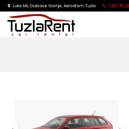
Luke bb, Dubrave Gornje, Aerodrom Tuzla
+387 61 2