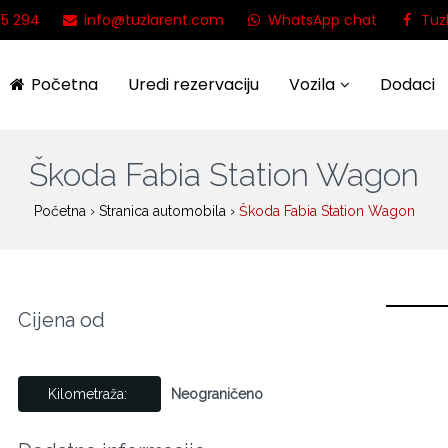
95 294
info@tuzlarent.com
WhatsApp chat
Tuz
Početna
Uredi rezervaciju
Vozila
Dodaci
Škoda Fabia Station Wagon
Početna
›
Stranica automobila
›
Škoda Fabia Station Wagon
Cijena od
Kilometraža:
Neograničeno