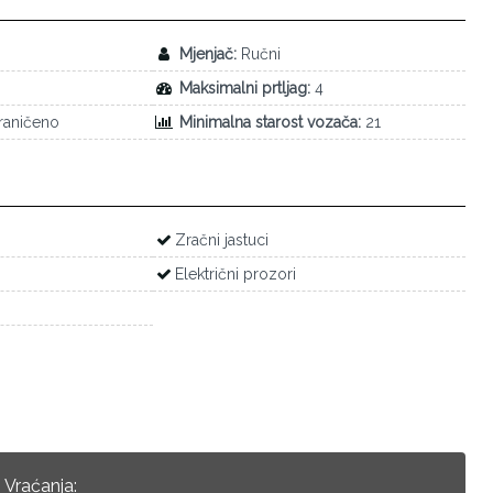
Mjenjač:
Ručni
Maksimalni prtljag:
4
aničeno
Minimalna starost vozača:
21
Zračni jastuci
Električni prozori
Vraćanja: