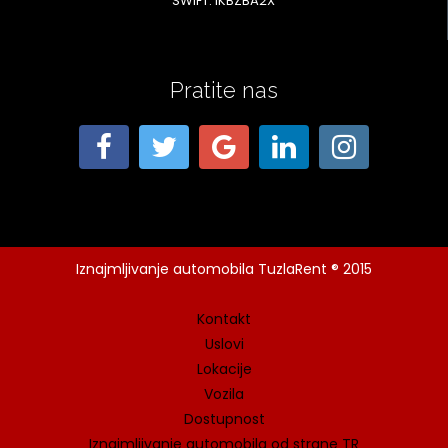
SWIFT: IKBZBA2X
Pratite nas
Iznajmljivanje automobila TuzlaRent ® 2015
Kontakt
Uslovi
Lokacije
Vozila
Dostupnost
Iznajmljivanje automobila od strane TR