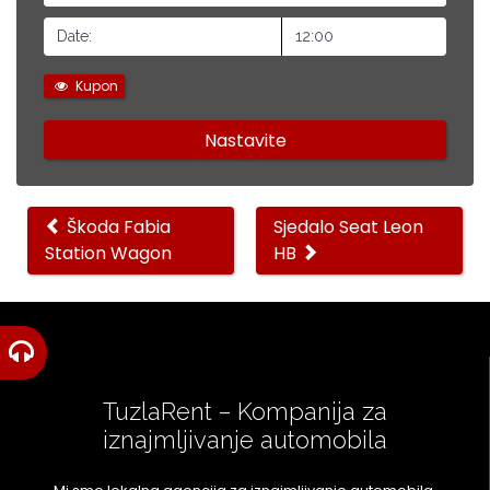
Kupon
Ostali
Škoda Fabia
Sjedalo Seat Leon
Station Wagon
HB
automobili
TuzlaRent – Kompanija za
iznajmljivanje automobila