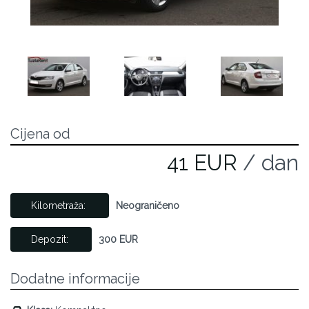
Cijena od
41 EUR
/ dan
Kilometraža:
Neograničeno
Depozit:
300 EUR
Dodatne informacije