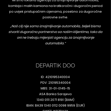
Mi smo lokalna agencija za iznajmljivanje automobila,
kombija i malih kamiona na kratkoročni i dugoročni period
po uvijek pristupačnim cijenama, posebno za dugoročne
poslovne svrhe.
„Naš cilj nije samo iznajmljivanje automobila, željeli bismo
stvoriti dugoročno partnerstvo sa našim klijentima, tako da
oni ne trebaju mijenjati agenciju za iznajmljivanje
automobila.“
DEPARTIK DOO
ID: 4210195340004
PDV: 210195340004
MBS: 31-01-0145-15
ASA Banka Sarajevo
1340 0111 2071 8191 (BAM)
IBAN: BA39 1340 0112 0098 9959 (EUR)